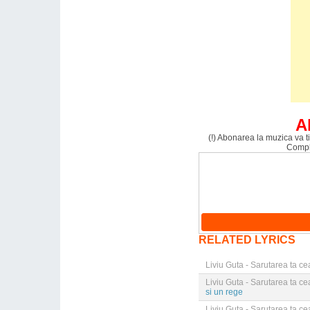
A
(!) Abonarea la muzica va ti
Comple
RELATED LYRICS
Liviu Guta - Sarutarea ta c
Liviu Guta - Sarutarea ta c
si un rege
Liviu Guta - Sarutarea ta c