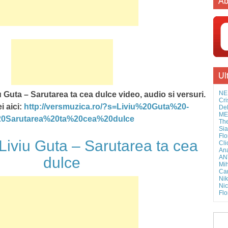
Ab
Ul
NE
 Guta – Sarutarea ta cea dulce video, audio si versuri.
Cri
i aici:
http://versmuzica.ro/?s=Liviu%20Guta%20-
Del
MEL
0Sarutarea%20ta%20cea%20dulce
The
Sia
Flo
viu Guta – Sarutarea ta cea
Cli
Ana
AN
dulce
Mih
Cam
Nik
Nic
Flo