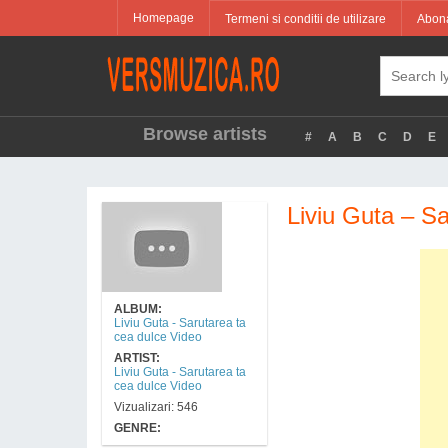
Homepage
Termeni si conditii de utilizare
Abona
Browse artists
#
A
B
C
D
E
Liviu Guta – Sa
ALBUM:
Liviu Guta - Sarutarea ta
cea dulce Video
ARTIST:
Liviu Guta - Sarutarea ta
cea dulce Video
Vizualizari: 546
GENRE: