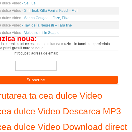
ea dulce Video
- Se Fue
ea dulce Video
- Shift feat. Killa Foni si Keed – Fler
ea dulce Video
- Sorina Ceugea – Fitze, Fitze
ea dulce Video
- Tavi de la Negresti – Fara tine
ea dulce Video
- Vorbeste-mi In Soapte
uzica noua:
la curent cu tot ce este nou din lumea muzicii, in functie de preferinta.
 a primi gratuit muzica noua.
Introduceti adresa de email:
utarea ta cea dulce Video
a cea dulce Video Descarca MP3
 cea dulce Video Download direct