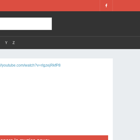
Y
Z
://youtube.com/watch?v=rIgzejRkfP8