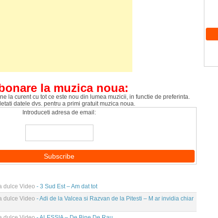
bonare la muzica noua:
ne la curent cu tot ce este nou din lumea muzicii, in functie de preferinta.
tati datele dvs. pentru a primi gratuit muzica noua.
Introduceti adresa de email:
ea dulce Video
- 3 Sud Est – Am dat tot
ea dulce Video
- Adi de la Valcea si Razvan de la Pitesti – M ar invidia chiar
ea dulce Video
- ALESSIA – De Bine De Rau