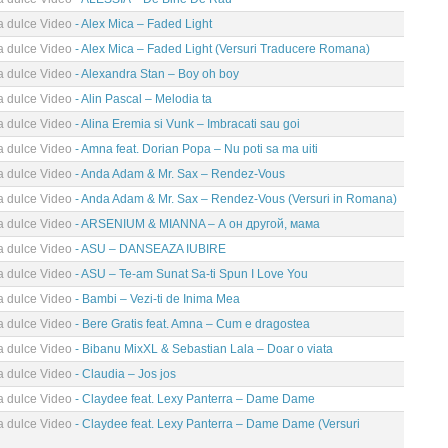
ea dulce Video
- Alex Mica – Faded Light
ea dulce Video
- Alex Mica – Faded Light (Versuri Traducere Romana)
ea dulce Video
- Alexandra Stan – Boy oh boy
ea dulce Video
- Alin Pascal – Melodia ta
ea dulce Video
- Alina Eremia si Vunk – Imbracati sau goi
ea dulce Video
- Amna feat. Dorian Popa – Nu poti sa ma uiti
ea dulce Video
- Anda Adam & Mr. Sax – Rendez-Vous
ea dulce Video
- Anda Adam & Mr. Sax – Rendez-Vous (Versuri in Romana)
ea dulce Video
- ARSENIUM & MIANNA – А он другой, мама
ea dulce Video
- ASU – DANSEAZA IUBIRE
ea dulce Video
- ASU – Te-am Sunat Sa-ti Spun I Love You
ea dulce Video
- Bambi – Vezi-ti de Inima Mea
ea dulce Video
- Bere Gratis feat. Amna – Cum e dragostea
ea dulce Video
- Bibanu MixXL & Sebastian Lala – Doar o viata
ea dulce Video
- Claudia – Jos jos
ea dulce Video
- Claydee feat. Lexy Panterra – Dame Dame
ea dulce Video
- Claydee feat. Lexy Panterra – Dame Dame (Versuri