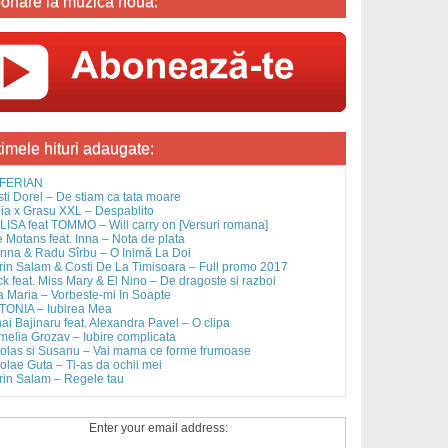
onare la muzica noua:
timele hituri adaugate:
FERIAN
sti Dorel – De stiam ca tata moare
ia x Grasu XXL – Despablito
ISA feat TOMMO – Will carry on [Versuri romana]
 Motans feat. Inna – Nota de plata
nna & Radu Sîrbu – O Inimă La Doi
rin Salam & Costi De La Timisoara – Full promo 2017
ck feat. Miss Mary & El Nino – De dragoste si razboi
 Maria – Vorbeste-mi In Soapte
TONIA – Iubirea Mea
ai Bajinaru feat. Alexandra Pavel – O clipa
elia Grozav – Iubire complicata
olas si Susanu – Vai mama ce forme frumoase
olae Guta – Ti-as da ochii mei
rin Salam – Regele tau
Enter your email address: