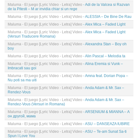
Maluma - El juego [Lyric Video - Letra] Video
- Adi de la Valcea si Razvan
de la Pitesti – M ar invidia chiar si un rege
Maluma - El juego [Lyric Video - Letra] Video
- ALESSIA – De Bine De Rau
Maluma - El juego [Lyric Video - Letra] Video
- Alex Mica – Faded Light
Maluma - El juego [Lyric Video - Letra] Video
- Alex Mica – Faded Light
(Versuri Traducere Romana)
Maluma - El juego [Lyric Video - Letra] Video
- Alexandra Stan – Boy oh
boy
Maluma - El juego [Lyric Video - Letra] Video
- Alin Pascal – Melodia ta
Maluma - El juego [Lyric Video - Letra] Video
- Alina Eremia si Vunk –
Imbracati sau goi
Maluma - El juego [Lyric Video - Letra] Video
- Amna feat. Dorian Popa –
Nu poti sa ma uiti
Maluma - El juego [Lyric Video - Letra] Video
- Anda Adam & Mr. Sax –
Rendez-Vous
Maluma - El juego [Lyric Video - Letra] Video
- Anda Adam & Mr. Sax –
Rendez-Vous (Versuri in Romana)
Maluma - El juego [Lyric Video - Letra] Video
- ARSENIUM & MIANNA – А
он другой, мама
Maluma - El juego [Lyric Video - Letra] Video
- ASU – DANSEAZA IUBIRE
Maluma - El juego [Lyric Video - Letra] Video
- ASU – Te-am Sunat Sa-ti
Spun I Love You