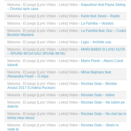
Maluma - El juego [Lyric Video - Letra] Video
- Kapushon feat Paula Seling
– Drumul spre casa
Maluma - El juego [Lyric Video - Letra] Video
- Karie feat. Keed – Radio
Maluma - El juego [Lyric Video - Letra] Video
- La Familia – Voodoo
Maluma - El juego [Lyric Video - Letra] Video
- La Familia feat. Guz – Codul
Bunelor Maniere
Maluma - El juego [Lyric Video - Letra] Video
- Ligia – Inchide usa
Maluma - El juego [Lyric Video - Letra] Video
- MARI BABOI SI LIVIU GUTA
– SPUNE-MI DA SAU SPUNE-MI NU
Maluma - El juego [Lyric Video - Letra] Video
- Mario Fresh – Atunci Cand
Iubesti
Maluma - El juego [Lyric Video - Letra] Video
- Mihai Bajinaru feat.
Alexandra Pavel – O clipa
Maluma - El juego [Lyric Video - Letra] Video
- Nicolae Guta – Bomba
Anului 2017 (Cristina Pucean)
Maluma - El juego [Lyric Video - Letra] Video
- Nicolae Guta – Iubire
Maluma - El juego [Lyric Video - Letra] Video
- Nicolae Guta – Ne iubim pe
datorie
Maluma - El juego [Lyric Video - Letra] Video
- Nicolae Guta – Nu mai las in
inima mea necaz
Maluma - El juego [Lyric Video - Letra] Video
- Nicolae Guta – Strain in
viata ta