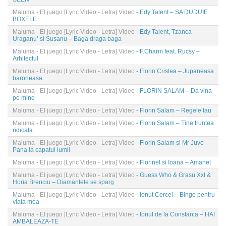
Maluma - El juego [Lyric Video - Letra] Video
- Edy Talent – SA DUDUIE
BOXELE
Maluma - El juego [Lyric Video - Letra] Video
- Edy Talent, Tzanca
Uraganu’ si Susanu – Baga draga baga
Maluma - El juego [Lyric Video - Letra] Video
- F.Charm feat. Rucsy –
Arhitectul
Maluma - El juego [Lyric Video - Letra] Video
- Florin Cristea – Jupaneasa
baroneasa
Maluma - El juego [Lyric Video - Letra] Video
- FLORIN SALAM – Da vina
pe mine
Maluma - El juego [Lyric Video - Letra] Video
- Florin Salam – Regele tau
Maluma - El juego [Lyric Video - Letra] Video
- Florin Salam – Tine fruntea
ridicata
Maluma - El juego [Lyric Video - Letra] Video
- Florin Salam si Mr Juve –
Pana la capatul lumii
Maluma - El juego [Lyric Video - Letra] Video
- Florinel si Ioana – Amanet
Maluma - El juego [Lyric Video - Letra] Video
- Guess Who & Grasu Xxl &
Horia Brenciu – Diamantele se sparg
Maluma - El juego [Lyric Video - Letra] Video
- Ionut Cercel – Bingo pentru
viata mea
Maluma - El juego [Lyric Video - Letra] Video
- Ionut de la Constanta – HAI
AMBALEAZA-TE