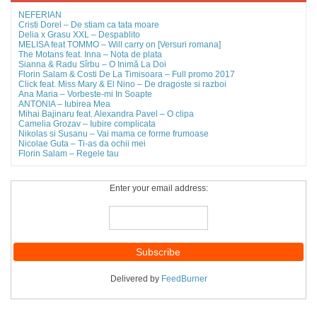
NEFERIAN
Cristi Dorel – De stiam ca tata moare
Delia x Grasu XXL – Despablito
MELISA feat TOMMO – Will carry on [Versuri romana]
The Motans feat. Inna – Nota de plata
Sianna & Radu Sîrbu – O Inimă La Doi
Florin Salam & Costi De La Timisoara – Full promo 2017
Click feat. Miss Mary & El Nino – De dragoste si razboi
Ana Maria – Vorbeste-mi In Soapte
ANTONIA – Iubirea Mea
Mihai Bajinaru feat. Alexandra Pavel – O clipa
Camelia Grozav – Iubire complicata
Nikolas si Susanu – Vai mama ce forme frumoase
Nicolae Guta – Ti-as da ochii mei
Florin Salam – Regele tau
Enter your email address:
Delivered by
FeedBurner