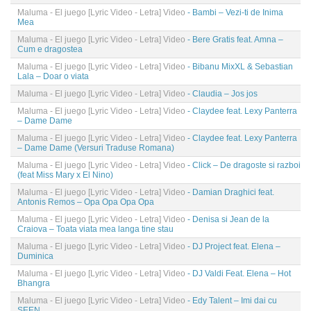
Maluma - El juego [Lyric Video - Letra] Video
- Bambi – Vezi-ti de Inima
Mea
Maluma - El juego [Lyric Video - Letra] Video
- Bere Gratis feat. Amna –
Cum e dragostea
Maluma - El juego [Lyric Video - Letra] Video
- Bibanu MixXL & Sebastian
Lala – Doar o viata
Maluma - El juego [Lyric Video - Letra] Video
- Claudia – Jos jos
Maluma - El juego [Lyric Video - Letra] Video
- Claydee feat. Lexy Panterra
– Dame Dame
Maluma - El juego [Lyric Video - Letra] Video
- Claydee feat. Lexy Panterra
– Dame Dame (Versuri Traduse Romana)
Maluma - El juego [Lyric Video - Letra] Video
- Click – De dragoste si razboi
(feat Miss Mary x El Nino)
Maluma - El juego [Lyric Video - Letra] Video
- Damian Draghici feat.
Antonis Remos – Opa Opa Opa Opa
Maluma - El juego [Lyric Video - Letra] Video
- Denisa si Jean de la
Craiova – Toata viata mea langa tine stau
Maluma - El juego [Lyric Video - Letra] Video
- DJ Project feat. Elena –
Duminica
Maluma - El juego [Lyric Video - Letra] Video
- DJ Valdi Feat. Elena – Hot
Bhangra
Maluma - El juego [Lyric Video - Letra] Video
- Edy Talent – Imi dai cu
SEEN