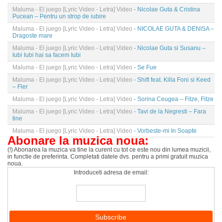
Maluma - El juego [Lyric Video - Letra] Video
- Nicolae Guta & Cristina
Pucean – Pentru un strop de iubire
Maluma - El juego [Lyric Video - Letra] Video
- NICOLAE GUTA & DENISA –
Dragoste mare
Maluma - El juego [Lyric Video - Letra] Video
- Nicolae Guta si Susanu –
Iubi Iubi hai sa facem Iubi
Maluma - El juego [Lyric Video - Letra] Video
- Se Fue
Maluma - El juego [Lyric Video - Letra] Video
- Shift feat. Killa Foni si Keed
– Fler
Maluma - El juego [Lyric Video - Letra] Video
- Sorina Ceugea – Fitze, Fitze
Maluma - El juego [Lyric Video - Letra] Video
- Tavi de la Negresti – Fara
tine
Maluma - El juego [Lyric Video - Letra] Video
- Vorbeste-mi In Soapte
Abonare la muzica noua:
(!) Abonarea la muzica va tine la curent cu tot ce este nou din lumea muzicii,
in functie de preferinta. Completati datele dvs. pentru a primi gratuit muzica
noua.
Introduceti adresa de email: