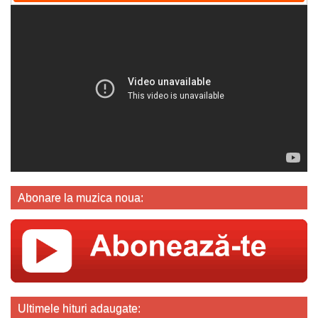
Abonare la muzica noua:
Ultimele hituri adaugate: