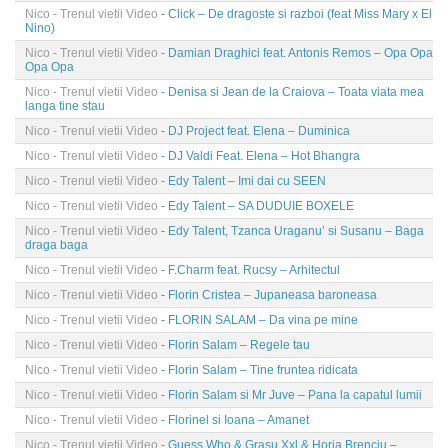
Nico - Trenul vietii Video
- Click – De dragoste si razboi (feat Miss Mary x El
Nino)
Nico - Trenul vietii Video
- Damian Draghici feat. Antonis Remos – Opa Opa
Opa Opa
Nico - Trenul vietii Video
- Denisa si Jean de la Craiova – Toata viata mea
langa tine stau
Nico - Trenul vietii Video
- DJ Project feat. Elena – Duminica
Nico - Trenul vietii Video
- DJ Valdi Feat. Elena – Hot Bhangra
Nico - Trenul vietii Video
- Edy Talent – Imi dai cu SEEN
Nico - Trenul vietii Video
- Edy Talent – SA DUDUIE BOXELE
Nico - Trenul vietii Video
- Edy Talent, Tzanca Uraganu’ si Susanu – Baga
draga baga
Nico - Trenul vietii Video
- F.Charm feat. Rucsy – Arhitectul
Nico - Trenul vietii Video
- Florin Cristea – Jupaneasa baroneasa
Nico - Trenul vietii Video
- FLORIN SALAM – Da vina pe mine
Nico - Trenul vietii Video
- Florin Salam – Regele tau
Nico - Trenul vietii Video
- Florin Salam – Tine fruntea ridicata
Nico - Trenul vietii Video
- Florin Salam si Mr Juve – Pana la capatul lumii
Nico - Trenul vietii Video
- Florinel si Ioana – Amanet
Nico - Trenul vietii Video
- Guess Who & Grasu Xxl & Horia Brenciu –