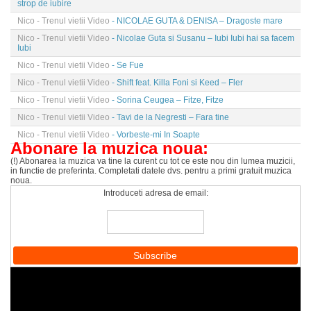
strop de iubire
Nico - Trenul vietii Video
- NICOLAE GUTA & DENISA – Dragoste mare
Nico - Trenul vietii Video
- Nicolae Guta si Susanu – Iubi Iubi hai sa facem
Iubi
Nico - Trenul vietii Video
- Se Fue
Nico - Trenul vietii Video
- Shift feat. Killa Foni si Keed – Fler
Nico - Trenul vietii Video
- Sorina Ceugea – Fitze, Fitze
Nico - Trenul vietii Video
- Tavi de la Negresti – Fara tine
Nico - Trenul vietii Video
- Vorbeste-mi In Soapte
Abonare la muzica noua:
(!) Abonarea la muzica va tine la curent cu tot ce este nou din lumea muzicii,
in functie de preferinta. Completati datele dvs. pentru a primi gratuit muzica
noua.
Introduceti adresa de email: