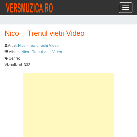
Toggl
Nico – Trenul vietii Video
Artist:
Nico - Trenul vietii Video
Album:
Nico - Trenul vietii Video
Genre:
Vizualizari: 332