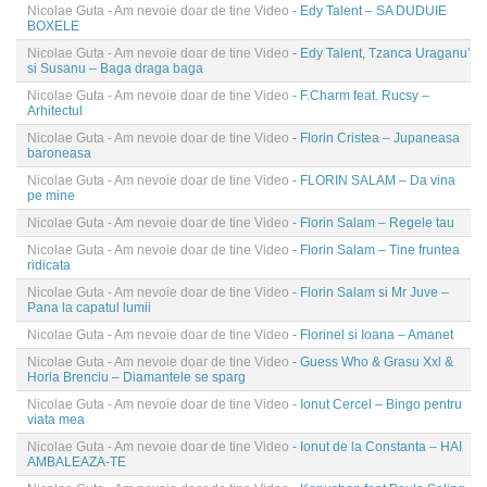
Nicolae Guta - Am nevoie doar de tine Video
- Edy Talent – SA DUDUIE
BOXELE
Nicolae Guta - Am nevoie doar de tine Video
- Edy Talent, Tzanca Uraganu’
si Susanu – Baga draga baga
Nicolae Guta - Am nevoie doar de tine Video
- F.Charm feat. Rucsy –
Arhitectul
Nicolae Guta - Am nevoie doar de tine Video
- Florin Cristea – Jupaneasa
baroneasa
Nicolae Guta - Am nevoie doar de tine Video
- FLORIN SALAM – Da vina
pe mine
Nicolae Guta - Am nevoie doar de tine Video
- Florin Salam – Regele tau
Nicolae Guta - Am nevoie doar de tine Video
- Florin Salam – Tine fruntea
ridicata
Nicolae Guta - Am nevoie doar de tine Video
- Florin Salam si Mr Juve –
Pana la capatul lumii
Nicolae Guta - Am nevoie doar de tine Video
- Florinel si Ioana – Amanet
Nicolae Guta - Am nevoie doar de tine Video
- Guess Who & Grasu Xxl &
Horia Brenciu – Diamantele se sparg
Nicolae Guta - Am nevoie doar de tine Video
- Ionut Cercel – Bingo pentru
viata mea
Nicolae Guta - Am nevoie doar de tine Video
- Ionut de la Constanta – HAI
AMBALEAZA-TE