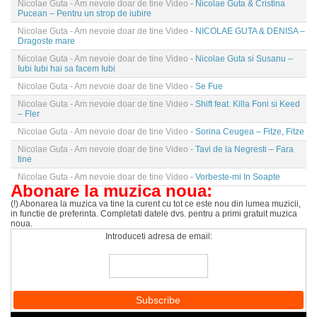
Nicolae Guta - Am nevoie doar de tine Video
- Nicolae Guta & Cristina
Pucean – Pentru un strop de iubire
Nicolae Guta - Am nevoie doar de tine Video
- NICOLAE GUTA & DENISA –
Dragoste mare
Nicolae Guta - Am nevoie doar de tine Video
- Nicolae Guta si Susanu –
Iubi Iubi hai sa facem Iubi
Nicolae Guta - Am nevoie doar de tine Video
- Se Fue
Nicolae Guta - Am nevoie doar de tine Video
- Shift feat. Killa Foni si Keed
– Fler
Nicolae Guta - Am nevoie doar de tine Video
- Sorina Ceugea – Fitze, Fitze
Nicolae Guta - Am nevoie doar de tine Video
- Tavi de la Negresti – Fara
tine
Nicolae Guta - Am nevoie doar de tine Video
- Vorbeste-mi In Soapte
Abonare la muzica noua:
(!) Abonarea la muzica va tine la curent cu tot ce este nou din lumea muzicii,
in functie de preferinta. Completati datele dvs. pentru a primi gratuit muzica
noua.
Introduceti adresa de email: