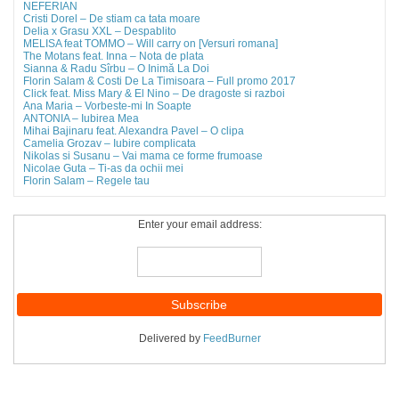
NEFERIAN
Cristi Dorel – De stiam ca tata moare
Delia x Grasu XXL – Despablito
MELISA feat TOMMO – Will carry on [Versuri romana]
The Motans feat. Inna – Nota de plata
Sianna & Radu Sîrbu – O Inimă La Doi
Florin Salam & Costi De La Timisoara – Full promo 2017
Click feat. Miss Mary & El Nino – De dragoste si razboi
Ana Maria – Vorbeste-mi In Soapte
ANTONIA – Iubirea Mea
Mihai Bajinaru feat. Alexandra Pavel – O clipa
Camelia Grozav – Iubire complicata
Nikolas si Susanu – Vai mama ce forme frumoase
Nicolae Guta – Ti-as da ochii mei
Florin Salam – Regele tau
Enter your email address:
Delivered by
FeedBurner