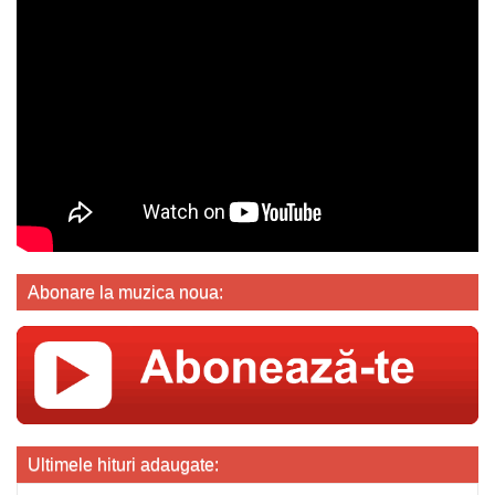
Abonare la muzica noua:
Ultimele hituri adaugate: