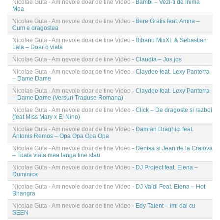
Nicolae Guta - Am nevoie doar de tine Video
- Bambi – Vezi-ti de Inima
Mea
Nicolae Guta - Am nevoie doar de tine Video
- Bere Gratis feat. Amna –
Cum e dragostea
Nicolae Guta - Am nevoie doar de tine Video
- Bibanu MixXL & Sebastian
Lala – Doar o viata
Nicolae Guta - Am nevoie doar de tine Video
- Claudia – Jos jos
Nicolae Guta - Am nevoie doar de tine Video
- Claydee feat. Lexy Panterra
– Dame Dame
Nicolae Guta - Am nevoie doar de tine Video
- Claydee feat. Lexy Panterra
– Dame Dame (Versuri Traduse Romana)
Nicolae Guta - Am nevoie doar de tine Video
- Click – De dragoste si razboi
(feat Miss Mary x El Nino)
Nicolae Guta - Am nevoie doar de tine Video
- Damian Draghici feat.
Antonis Remos – Opa Opa Opa Opa
Nicolae Guta - Am nevoie doar de tine Video
- Denisa si Jean de la Craiova
– Toata viata mea langa tine stau
Nicolae Guta - Am nevoie doar de tine Video
- DJ Project feat. Elena –
Duminica
Nicolae Guta - Am nevoie doar de tine Video
- DJ Valdi Feat. Elena – Hot
Bhangra
Nicolae Guta - Am nevoie doar de tine Video
- Edy Talent – Imi dai cu
SEEN