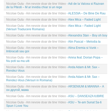
Nicolae Guta - Am nevoie doar de tine Video
- Adi de la Valcea si Razvan
de la Pitesti – M ar invidia chiar si un rege
Nicolae Guta - Am nevoie doar de tine Video
- ALESSIA – De Bine De Rau
Nicolae Guta - Am nevoie doar de tine Video
- Alex Mica – Faded Light
Nicolae Guta - Am nevoie doar de tine Video
- Alex Mica – Faded Light
(Versuri Traducere Romana)
Nicolae Guta - Am nevoie doar de tine Video
- Alexandra Stan – Boy oh boy
Nicolae Guta - Am nevoie doar de tine Video
- Alin Pascal – Melodia ta
Nicolae Guta - Am nevoie doar de tine Video
- Alina Eremia si Vunk –
Imbracati sau goi
Nicolae Guta - Am nevoie doar de tine Video
- Amna feat. Dorian Popa –
Nu poti sa ma uiti
Nicolae Guta - Am nevoie doar de tine Video
- Anda Adam & Mr. Sax –
Rendez-Vous
Nicolae Guta - Am nevoie doar de tine Video
- Anda Adam & Mr. Sax –
Rendez-Vous (Versuri in Romana)
Nicolae Guta - Am nevoie doar de tine Video
- ARSENIUM & MIANNA – А
он другой, мама
Nicolae Guta - Am nevoie doar de tine Video
- ASU – DANSEAZA IUBIRE
Nicolae Guta - Am nevoie doar de tine Video
- ASU – Te-am Sunat Sa-ti
Spun I Love You