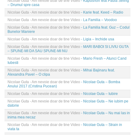
Nicolae Guta - Am nevoie doar de tine Video
- Kapushon feat Paula Seling
– Drumul spre casa
Nicolae Guta - Am nevoie doar de tine Video
- Karie feat. Keed – Radio
Nicolae Guta - Am nevoie doar de tine Video
- La Familia – Voodoo
Nicolae Guta - Am nevoie doar de tine Video
- La Familia feat. Guz – Codul
Bunelor Maniere
Nicolae Guta - Am nevoie doar de tine Video
- Ligia – Inchide usa
Nicolae Guta - Am nevoie doar de tine Video
- MARI BABOI SI LIVIU GUTA
– SPUNE-MI DA SAU SPUNE-MI NU
Nicolae Guta - Am nevoie doar de tine Video
- Mario Fresh – Atunci Cand
Iubesti
Nicolae Guta - Am nevoie doar de tine Video
- Mihai Bajinaru feat.
Alexandra Pavel – O clipa
Nicolae Guta - Am nevoie doar de tine Video
- Nicolae Guta – Bomba
Anului 2017 (Cristina Pucean)
Nicolae Guta - Am nevoie doar de tine Video
- Nicolae Guta – Iubire
Nicolae Guta - Am nevoie doar de tine Video
- Nicolae Guta – Ne iubim pe
datorie
Nicolae Guta - Am nevoie doar de tine Video
- Nicolae Guta – Nu mai las in
inima mea necaz
Nicolae Guta - Am nevoie doar de tine Video
- Nicolae Guta – Strain in
viata ta