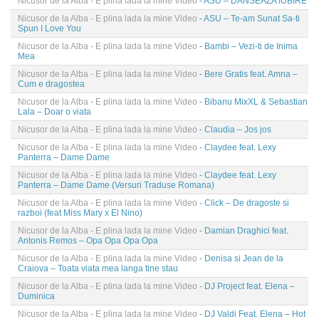
Nicusor de la Alba - E plina lada la mine Video
- ASU – DANSEAZA IUBIRE
Nicusor de la Alba - E plina lada la mine Video
- ASU – Te-am Sunat Sa-ti
Spun I Love You
Nicusor de la Alba - E plina lada la mine Video
- Bambi – Vezi-ti de Inima
Mea
Nicusor de la Alba - E plina lada la mine Video
- Bere Gratis feat. Amna –
Cum e dragostea
Nicusor de la Alba - E plina lada la mine Video
- Bibanu MixXL & Sebastian
Lala – Doar o viata
Nicusor de la Alba - E plina lada la mine Video
- Claudia – Jos jos
Nicusor de la Alba - E plina lada la mine Video
- Claydee feat. Lexy
Panterra – Dame Dame
Nicusor de la Alba - E plina lada la mine Video
- Claydee feat. Lexy
Panterra – Dame Dame (Versuri Traduse Romana)
Nicusor de la Alba - E plina lada la mine Video
- Click – De dragoste si
razboi (feat Miss Mary x El Nino)
Nicusor de la Alba - E plina lada la mine Video
- Damian Draghici feat.
Antonis Remos – Opa Opa Opa Opa
Nicusor de la Alba - E plina lada la mine Video
- Denisa si Jean de la
Craiova – Toata viata mea langa tine stau
Nicusor de la Alba - E plina lada la mine Video
- DJ Project feat. Elena –
Duminica
Nicusor de la Alba - E plina lada la mine Video
- DJ Valdi Feat. Elena – Hot