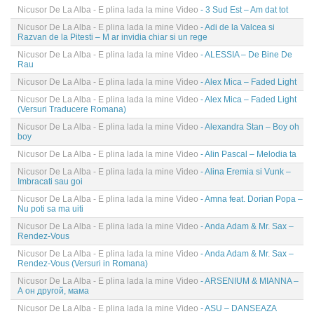
Nicusor De La Alba - E plina lada la mine Video
- 3 Sud Est – Am dat tot
Nicusor De La Alba - E plina lada la mine Video
- Adi de la Valcea si
Razvan de la Pitesti – M ar invidia chiar si un rege
Nicusor De La Alba - E plina lada la mine Video
- ALESSIA – De Bine De
Rau
Nicusor De La Alba - E plina lada la mine Video
- Alex Mica – Faded Light
Nicusor De La Alba - E plina lada la mine Video
- Alex Mica – Faded Light
(Versuri Traducere Romana)
Nicusor De La Alba - E plina lada la mine Video
- Alexandra Stan – Boy oh
boy
Nicusor De La Alba - E plina lada la mine Video
- Alin Pascal – Melodia ta
Nicusor De La Alba - E plina lada la mine Video
- Alina Eremia si Vunk –
Imbracati sau goi
Nicusor De La Alba - E plina lada la mine Video
- Amna feat. Dorian Popa –
Nu poti sa ma uiti
Nicusor De La Alba - E plina lada la mine Video
- Anda Adam & Mr. Sax –
Rendez-Vous
Nicusor De La Alba - E plina lada la mine Video
- Anda Adam & Mr. Sax –
Rendez-Vous (Versuri in Romana)
Nicusor De La Alba - E plina lada la mine Video
- ARSENIUM & MIANNA –
А он другой, мама
Nicusor De La Alba - E plina lada la mine Video
- ASU – DANSEAZA