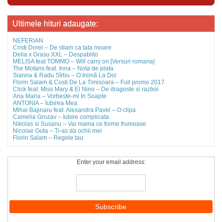
Ultimele hituri adaugate:
NEFERIAN
Cristi Dorel – De stiam ca tata moare
Delia x Grasu XXL – Despablito
MELISA feat TOMMO – Will carry on [Versuri romana]
The Motans feat. Inna – Nota de plata
Sianna & Radu Sîrbu – O Inimă La Doi
Florin Salam & Costi De La Timisoara – Full promo 2017
Click feat. Miss Mary & El Nino – De dragoste si razboi
Ana Maria – Vorbeste-mi In Soapte
ANTONIA – Iubirea Mea
Mihai Bajinaru feat. Alexandra Pavel – O clipa
Camelia Grozav – Iubire complicata
Nikolas si Susanu – Vai mama ce forme frumoase
Nicolae Guta – Ti-as da ochii mei
Florin Salam – Regele tau
Enter your email address: