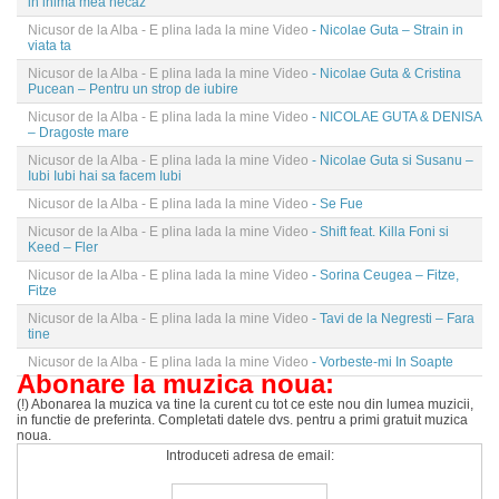
in inima mea necaz
Nicusor de la Alba - E plina lada la mine Video
- Nicolae Guta – Strain in
viata ta
Nicusor de la Alba - E plina lada la mine Video
- Nicolae Guta & Cristina
Pucean – Pentru un strop de iubire
Nicusor de la Alba - E plina lada la mine Video
- NICOLAE GUTA & DENISA
– Dragoste mare
Nicusor de la Alba - E plina lada la mine Video
- Nicolae Guta si Susanu –
Iubi Iubi hai sa facem Iubi
Nicusor de la Alba - E plina lada la mine Video
- Se Fue
Nicusor de la Alba - E plina lada la mine Video
- Shift feat. Killa Foni si
Keed – Fler
Nicusor de la Alba - E plina lada la mine Video
- Sorina Ceugea – Fitze,
Fitze
Nicusor de la Alba - E plina lada la mine Video
- Tavi de la Negresti – Fara
tine
Nicusor de la Alba - E plina lada la mine Video
- Vorbeste-mi In Soapte
Abonare la muzica noua:
(!) Abonarea la muzica va tine la curent cu tot ce este nou din lumea muzicii,
in functie de preferinta. Completati datele dvs. pentru a primi gratuit muzica
noua.
Introduceti adresa de email: