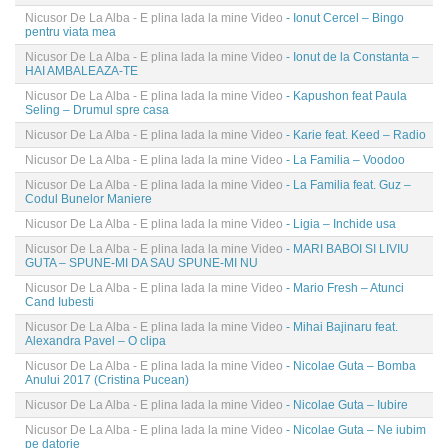
Nicusor De La Alba - E plina lada la mine Video
- Ionut Cercel – Bingo
pentru viata mea
Nicusor De La Alba - E plina lada la mine Video
- Ionut de la Constanta –
HAI AMBALEAZA-TE
Nicusor De La Alba - E plina lada la mine Video
- Kapushon feat Paula
Seling – Drumul spre casa
Nicusor De La Alba - E plina lada la mine Video
- Karie feat. Keed – Radio
Nicusor De La Alba - E plina lada la mine Video
- La Familia – Voodoo
Nicusor De La Alba - E plina lada la mine Video
- La Familia feat. Guz –
Codul Bunelor Maniere
Nicusor De La Alba - E plina lada la mine Video
- Ligia – Inchide usa
Nicusor De La Alba - E plina lada la mine Video
- MARI BABOI SI LIVIU
GUTA – SPUNE-MI DA SAU SPUNE-MI NU
Nicusor De La Alba - E plina lada la mine Video
- Mario Fresh – Atunci
Cand Iubesti
Nicusor De La Alba - E plina lada la mine Video
- Mihai Bajinaru feat.
Alexandra Pavel – O clipa
Nicusor De La Alba - E plina lada la mine Video
- Nicolae Guta – Bomba
Anului 2017 (Cristina Pucean)
Nicusor De La Alba - E plina lada la mine Video
- Nicolae Guta – Iubire
Nicusor De La Alba - E plina lada la mine Video
- Nicolae Guta – Ne iubim
pe datorie