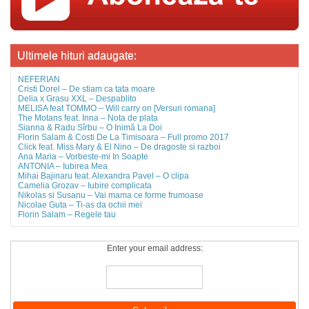
Ultimele hituri adaugate:
NEFERIAN
Cristi Dorel – De stiam ca tata moare
Delia x Grasu XXL – Despablito
MELISA feat TOMMO – Will carry on [Versuri romana]
The Motans feat. Inna – Nota de plata
Sianna & Radu Sîrbu – O Inimă La Doi
Florin Salam & Costi De La Timisoara – Full promo 2017
Click feat. Miss Mary & El Nino – De dragoste si razboi
Ana Maria – Vorbeste-mi In Soapte
ANTONIA – Iubirea Mea
Mihai Bajinaru feat. Alexandra Pavel – O clipa
Camelia Grozav – Iubire complicata
Nikolas si Susanu – Vai mama ce forme frumoase
Nicolae Guta – Ti-as da ochii mei
Florin Salam – Regele tau
Enter your email address: