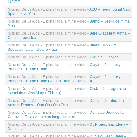
IUBIRE
Nicusor De La Alba - E plina lada la mine Video
- ASU – Te-am Sunat Sa-ti
Spun I Love You
Nicusor De La Alba - E plina lada la mine Video
- Bambi – Vezi-ti de Inima
Mea
Nicusor De La Alba - E plina lada la mine Video
- Bere Gratis feat. Amna –
Cum e dragostea
Nicusor De La Alba - E plina lada la mine Video
- Bibanu MixXL &
Sebastian Lala – Doar o viata
Nicusor De La Alba - E plina lada la mine Video
- Claudia – Jos jos
Nicusor De La Alba - E plina lada la mine Video
- Claydee feat. Lexy
Panterra – Dame Dame
Nicusor De La Alba - E plina lada la mine Video
- Claydee feat. Lexy
Panterra – Dame Dame (Versuri Traduse Romana)
Nicusor De La Alba - E plina lada la mine Video
- Click – De dragoste si
razboi (feat Miss Mary x El Nino)
Nicusor De La Alba - E plina lada la mine Video
- Damian Draghici feat.
Antonis Remos – Opa Opa Opa Opa
Nicusor De La Alba - E plina lada la mine Video
- Denisa si Jean de la
Craiova – Toata viata mea langa tine stau
Nicusor De La Alba - E plina lada la mine Video
- DJ Project feat. Elena –
Duminica
Nicusor De La Alba - E plina lada la mine Video
- DJ Valdi Feat. Elena –