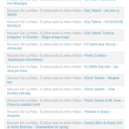
Hot Bhangra
Nicusor De La Alba - E plina lada la mine Video
- Edy Talent – Imi dai cu
SEEN
Nicusor De La Alba - E plina lada la mine Video
- Edy Talent – SA DUDUIE
BOXELE
Nicusor De La Alba - E plina lada la mine Video
- Edy Talent, Tzanca
Uraganu’ si Susanu – Baga draga baga
Nicusor De La Alba - E plina lada la mine Video
- F.Charm feat. Rucsy –
Arhitectul
Nicusor De La Alba - E plina lada la mine Video
- Florin Cristea –
Jupaneasa baroneasa
Nicusor De La Alba - E plina lada la mine Video
- FLORIN SALAM – Da
vina pe mine
Nicusor De La Alba - E plina lada la mine Video
- Florin Salam – Regele
tau
Nicusor De La Alba - E plina lada la mine Video
- Florin Salam – Tine
fruntea ridicata
Nicusor De La Alba - E plina lada la mine Video
- Florin Salam si Mr Juve –
Pana la capatul lumii
Nicusor De La Alba - E plina lada la mine Video
- Florinel si Ioana –
Amanet
Nicusor De La Alba - E plina lada la mine Video
- Guess Who & Grasu Xxl
& Horia Brenciu – Diamantele se sparg