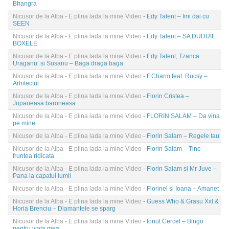
Bhangra
Nicusor de la Alba - E plina lada la mine Video
- Edy Talent – Imi dai cu
SEEN
Nicusor de la Alba - E plina lada la mine Video
- Edy Talent – SA DUDUIE
BOXELE
Nicusor de la Alba - E plina lada la mine Video
- Edy Talent, Tzanca
Uraganu’ si Susanu – Baga draga baga
Nicusor de la Alba - E plina lada la mine Video
- F.Charm feat. Rucsy –
Arhitectul
Nicusor de la Alba - E plina lada la mine Video
- Florin Cristea –
Jupaneasa baroneasa
Nicusor de la Alba - E plina lada la mine Video
- FLORIN SALAM – Da vina
pe mine
Nicusor de la Alba - E plina lada la mine Video
- Florin Salam – Regele tau
Nicusor de la Alba - E plina lada la mine Video
- Florin Salam – Tine
fruntea ridicata
Nicusor de la Alba - E plina lada la mine Video
- Florin Salam si Mr Juve –
Pana la capatul lumii
Nicusor de la Alba - E plina lada la mine Video
- Florinel si Ioana – Amanet
Nicusor de la Alba - E plina lada la mine Video
- Guess Who & Grasu Xxl &
Horia Brenciu – Diamantele se sparg
Nicusor de la Alba - E plina lada la mine Video
- Ionut Cercel – Bingo
pentru viata mea