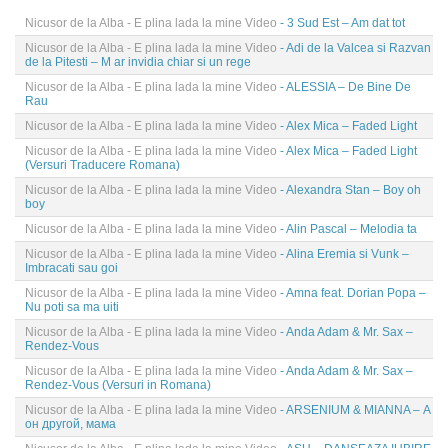
Nicusor de la Alba - E plina lada la mine Video
- 3 Sud Est – Am dat tot
Nicusor de la Alba - E plina lada la mine Video
- Adi de la Valcea si Razvan
de la Pitesti – M ar invidia chiar si un rege
Nicusor de la Alba - E plina lada la mine Video
- ALESSIA – De Bine De
Rau
Nicusor de la Alba - E plina lada la mine Video
- Alex Mica – Faded Light
Nicusor de la Alba - E plina lada la mine Video
- Alex Mica – Faded Light
(Versuri Traducere Romana)
Nicusor de la Alba - E plina lada la mine Video
- Alexandra Stan – Boy oh
boy
Nicusor de la Alba - E plina lada la mine Video
- Alin Pascal – Melodia ta
Nicusor de la Alba - E plina lada la mine Video
- Alina Eremia si Vunk –
Imbracati sau goi
Nicusor de la Alba - E plina lada la mine Video
- Amna feat. Dorian Popa –
Nu poti sa ma uiti
Nicusor de la Alba - E plina lada la mine Video
- Anda Adam & Mr. Sax –
Rendez-Vous
Nicusor de la Alba - E plina lada la mine Video
- Anda Adam & Mr. Sax –
Rendez-Vous (Versuri in Romana)
Nicusor de la Alba - E plina lada la mine Video
- ARSENIUM & MIANNA – А
он другой, мама