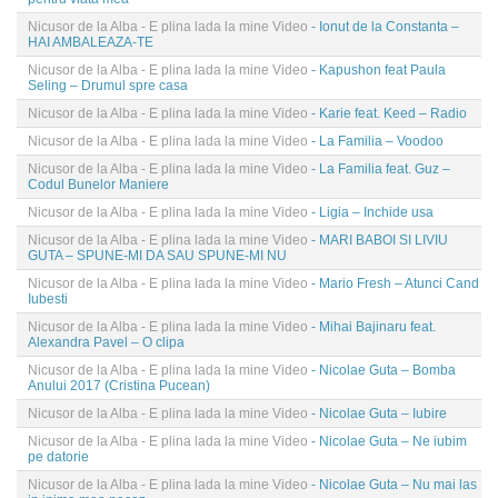
Nicusor de la Alba - E plina lada la mine Video
- Ionut de la Constanta –
HAI AMBALEAZA-TE
Nicusor de la Alba - E plina lada la mine Video
- Kapushon feat Paula
Seling – Drumul spre casa
Nicusor de la Alba - E plina lada la mine Video
- Karie feat. Keed – Radio
Nicusor de la Alba - E plina lada la mine Video
- La Familia – Voodoo
Nicusor de la Alba - E plina lada la mine Video
- La Familia feat. Guz –
Codul Bunelor Maniere
Nicusor de la Alba - E plina lada la mine Video
- Ligia – Inchide usa
Nicusor de la Alba - E plina lada la mine Video
- MARI BABOI SI LIVIU
GUTA – SPUNE-MI DA SAU SPUNE-MI NU
Nicusor de la Alba - E plina lada la mine Video
- Mario Fresh – Atunci Cand
Iubesti
Nicusor de la Alba - E plina lada la mine Video
- Mihai Bajinaru feat.
Alexandra Pavel – O clipa
Nicusor de la Alba - E plina lada la mine Video
- Nicolae Guta – Bomba
Anului 2017 (Cristina Pucean)
Nicusor de la Alba - E plina lada la mine Video
- Nicolae Guta – Iubire
Nicusor de la Alba - E plina lada la mine Video
- Nicolae Guta – Ne iubim
pe datorie
Nicusor de la Alba - E plina lada la mine Video
- Nicolae Guta – Nu mai las