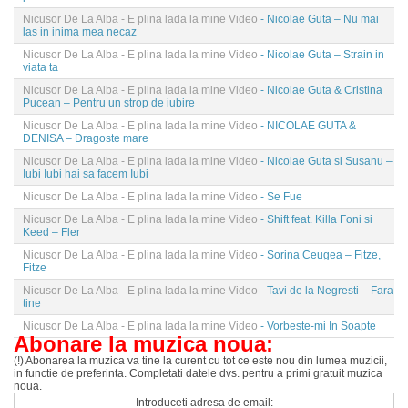
Nicusor De La Alba - E plina lada la mine Video
- Nicolae Guta – Nu mai
las in inima mea necaz
Nicusor De La Alba - E plina lada la mine Video
- Nicolae Guta – Strain in
viata ta
Nicusor De La Alba - E plina lada la mine Video
- Nicolae Guta & Cristina
Pucean – Pentru un strop de iubire
Nicusor De La Alba - E plina lada la mine Video
- NICOLAE GUTA &
DENISA – Dragoste mare
Nicusor De La Alba - E plina lada la mine Video
- Nicolae Guta si Susanu –
Iubi Iubi hai sa facem Iubi
Nicusor De La Alba - E plina lada la mine Video
- Se Fue
Nicusor De La Alba - E plina lada la mine Video
- Shift feat. Killa Foni si
Keed – Fler
Nicusor De La Alba - E plina lada la mine Video
- Sorina Ceugea – Fitze,
Fitze
Nicusor De La Alba - E plina lada la mine Video
- Tavi de la Negresti – Fara
tine
Nicusor De La Alba - E plina lada la mine Video
- Vorbeste-mi In Soapte
Abonare la muzica noua:
(!) Abonarea la muzica va tine la curent cu tot ce este nou din lumea muzicii,
in functie de preferinta. Completati datele dvs. pentru a primi gratuit muzica
noua.
Introduceti adresa de email: