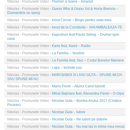
Nikolas - Frumusete Video
- Florinel si Ioana – Amanet
Nikolas - Frumusete Video
- Guess Who & Grasu Xxl & Horia Brenciu –
Diamantele se sparg
Nikolas - Frumusete Video
- Ionut Cercel – Bingo pentru viata mea
Nikolas - Frumusete Video
- Ionut de la Constanta – HAI AMBALEAZA-TE
Nikolas - Frumusete Video
- Kapushon feat Paula Seling – Drumul spre
casa
Nikolas - Frumusete Video
- Karie feat. Keed – Radio
Nikolas - Frumusete Video
- La Familia – Voodoo
Nikolas - Frumusete Video
- La Familia feat. Guz – Codul Bunelor Maniere
Nikolas - Frumusete Video
- Ligia – Inchide usa
Nikolas - Frumusete Video
- MARI BABOI SI LIVIU GUTA – SPUNE-MI DA
SAU SPUNE-MI NU
Nikolas - Frumusete Video
- Mario Fresh – Atunci Cand Iubesti
Nikolas - Frumusete Video
- Mihai Bajinaru feat. Alexandra Pavel – O clipa
Nikolas - Frumusete Video
- Nicolae Guta – Bomba Anului 2017 (Cristina
Pucean)
Nikolas - Frumusete Video
- Nicolae Guta – Iubire
Nikolas - Frumusete Video
- Nicolae Guta – Ne iubim pe datorie
Nikolas - Frumusete Video
- Nicolae Guta – Nu mai las in inima mea necaz