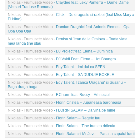
Nikolas - Frumusete Video
- Claydee feat. Lexy Panterra – Dame Dame
(Versuri Traduse Romana)
Nikolas - Frumusete Video
- Click – De dragoste si razboi (feat Miss Mary x
El Nino)
Nikolas - Frumusete Video
- Damian Draghici feat. Antonis Remos – Opa
Opa Opa Opa
Nikolas - Frumusete Video
- Denisa si Jean de la Craiova – Toata viata
mea langa tine stau
Nikolas - Frumusete Video
- DJ Project feat. Elena – Duminica
Nikolas - Frumusete Video
- DJ Valdi Feat. Elena – Hot Bhangra
Nikolas - Frumusete Video
- Edy Talent – Imi dai cu SEEN
Nikolas - Frumusete Video
- Edy Talent – SA DUDUIE BOXELE
Nikolas - Frumusete Video
- Edy Talent, Tzanca Uraganu’ si Susanu –
Baga draga baga
Nikolas - Frumusete Video
- F.Charm feat. Rucsy – Arhitectul
Nikolas - Frumusete Video
- Florin Cristea – Jupaneasa baroneasa
Nikolas - Frumusete Video
- FLORIN SALAM – Da vina pe mine
Nikolas - Frumusete Video
- Florin Salam – Regele tau
Nikolas - Frumusete Video
- Florin Salam – Tine fruntea ridicata
Nikolas - Frumusete Video
- Florin Salam si Mr Juve – Pana la capatul lumii