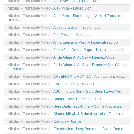
Nikolas - Frumusete Video
- ALESSIA – De Bine De Rau
Nikolas - Frumusete Video
- Alex Mica – Faded Light
Nikolas - Frumusete Video
- Alex Mica – Faded Light (Versuri Traducere
Romana)
Nikolas - Frumusete Video
- Alexandra Stan – Boy oh boy
Nikolas - Frumusete Video
- Alin Pascal – Melodia ta
Nikolas - Frumusete Video
- Alina Eremia si Vunk – Imbracati sau goi
Nikolas - Frumusete Video
- Amna feat. Dorian Popa – Nu poti sa ma uiti
Nikolas - Frumusete Video
- Anda Adam & Mr. Sax – Rendez-Vous
Nikolas - Frumusete Video
- Anda Adam & Mr. Sax – Rendez-Vous (Versuri
in Romana)
Nikolas - Frumusete Video
- ARSENIUM & MIANNA – А он другой, мама
Nikolas - Frumusete Video
- ASU – DANSEAZA IUBIRE
Nikolas - Frumusete Video
- ASU – Te-am Sunat Sa-ti Spun I Love You
Nikolas - Frumusete Video
- Bambi – Vezi-ti de Inima Mea
Nikolas - Frumusete Video
- Bere Gratis feat. Amna – Cum e dragostea
Nikolas - Frumusete Video
- Bibanu MixXL & Sebastian Lala – Doar o viata
Nikolas - Frumusete Video
- Claudia – Jos jos
Nikolas - Frumusete Video
- Claydee feat. Lexy Panterra – Dame Dame