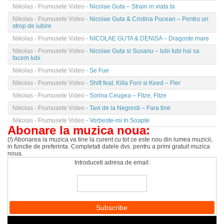
Nikolas - Frumusete Video
- Nicolae Guta – Strain in viata ta
Nikolas - Frumusete Video
- Nicolae Guta & Cristina Pucean – Pentru un
strop de iubire
Nikolas - Frumusete Video
- NICOLAE GUTA & DENISA – Dragoste mare
Nikolas - Frumusete Video
- Nicolae Guta si Susanu – Iubi Iubi hai sa
facem Iubi
Nikolas - Frumusete Video
- Se Fue
Nikolas - Frumusete Video
- Shift feat. Killa Foni si Keed – Fler
Nikolas - Frumusete Video
- Sorina Ceugea – Fitze, Fitze
Nikolas - Frumusete Video
- Tavi de la Negresti – Fara tine
Nikolas - Frumusete Video
- Vorbeste-mi In Soapte
Abonare la muzica noua:
(!) Abonarea la muzica va tine la curent cu tot ce este nou din lumea muzicii,
in functie de preferinta. Completati datele dvs. pentru a primi gratuit muzica
noua.
Introduceti adresa de email: