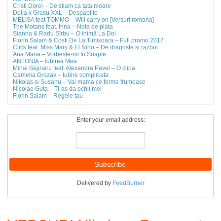
Cristi Dorel – De stiam ca tata moare
Delia x Grasu XXL – Despablito
MELISA feat TOMMO – Will carry on [Versuri romana]
The Motans feat. Inna – Nota de plata
Sianna & Radu Sîrbu – O Inimă La Doi
Florin Salam & Costi De La Timisoara – Full promo 2017
Click feat. Miss Mary & El Nino – De dragoste si razboi
Ana Maria – Vorbeste-mi In Soapte
ANTONIA – Iubirea Mea
Mihai Bajinaru feat. Alexandra Pavel – O clipa
Camelia Grozav – Iubire complicata
Nikolas si Susanu – Vai mama ce forme frumoase
Nicolae Guta – Ti-as da ochii mei
Florin Salam – Regele tau
Enter your email address:
Delivered by
FeedBurner