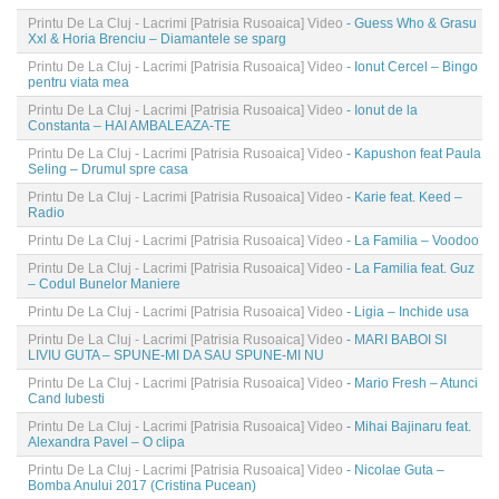
Printu De La Cluj - Lacrimi [Patrisia Rusoaica] Video
- Guess Who & Grasu
Xxl & Horia Brenciu – Diamantele se sparg
Printu De La Cluj - Lacrimi [Patrisia Rusoaica] Video
- Ionut Cercel – Bingo
pentru viata mea
Printu De La Cluj - Lacrimi [Patrisia Rusoaica] Video
- Ionut de la
Constanta – HAI AMBALEAZA-TE
Printu De La Cluj - Lacrimi [Patrisia Rusoaica] Video
- Kapushon feat Paula
Seling – Drumul spre casa
Printu De La Cluj - Lacrimi [Patrisia Rusoaica] Video
- Karie feat. Keed –
Radio
Printu De La Cluj - Lacrimi [Patrisia Rusoaica] Video
- La Familia – Voodoo
Printu De La Cluj - Lacrimi [Patrisia Rusoaica] Video
- La Familia feat. Guz
– Codul Bunelor Maniere
Printu De La Cluj - Lacrimi [Patrisia Rusoaica] Video
- Ligia – Inchide usa
Printu De La Cluj - Lacrimi [Patrisia Rusoaica] Video
- MARI BABOI SI
LIVIU GUTA – SPUNE-MI DA SAU SPUNE-MI NU
Printu De La Cluj - Lacrimi [Patrisia Rusoaica] Video
- Mario Fresh – Atunci
Cand Iubesti
Printu De La Cluj - Lacrimi [Patrisia Rusoaica] Video
- Mihai Bajinaru feat.
Alexandra Pavel – O clipa
Printu De La Cluj - Lacrimi [Patrisia Rusoaica] Video
- Nicolae Guta –
Bomba Anului 2017 (Cristina Pucean)