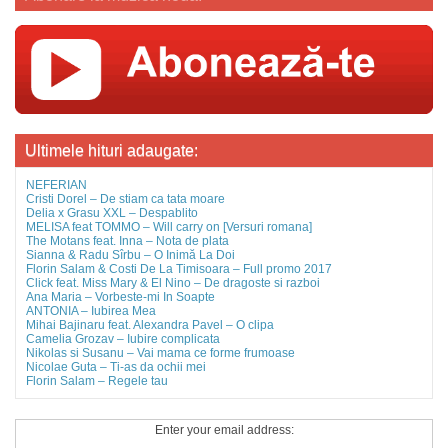
Ultimele hituri adaugate:
NEFERIAN
Cristi Dorel – De stiam ca tata moare
Delia x Grasu XXL – Despablito
MELISA feat TOMMO – Will carry on [Versuri romana]
The Motans feat. Inna – Nota de plata
Sianna & Radu Sîrbu – O Inimă La Doi
Florin Salam & Costi De La Timisoara – Full promo 2017
Click feat. Miss Mary & El Nino – De dragoste si razboi
Ana Maria – Vorbeste-mi In Soapte
ANTONIA – Iubirea Mea
Mihai Bajinaru feat. Alexandra Pavel – O clipa
Camelia Grozav – Iubire complicata
Nikolas si Susanu – Vai mama ce forme frumoase
Nicolae Guta – Ti-as da ochii mei
Florin Salam – Regele tau
Enter your email address: