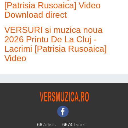
[Patrisia Rusoaica] Video
Download direct
VERSURI si muzica noua
2026 Printu De La Cluj -
Lacrimi [Patrisia Rusoaica]
Video
66
Artists
6674
Lyrics