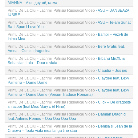
MIANNA – А он другой, мама
Printu De La Cluj - Lacrimi [Patrisia Rusoaica] Video
- ASU – DANSEAZA
IUBIRE
Printu De La Cluj - Lacrimi [Patrisia Rusoaica] Video
- ASU – Te-am Sunat
Sa-ti Spun I Love You
Printu De La Cluj - Lacrimi [Patrisia Rusoaica] Video
- Bambi – Vezi-ti de
Inima Mea
Printu De La Cluj - Lacrimi [Patrisia Rusoaica] Video
- Bere Gratis feat.
Amna – Cum e dragostea
Printu De La Cluj - Lacrimi [Patrisia Rusoaica] Video
- Bibanu MixXL &
Sebastian Lala – Doar o viata
Printu De La Cluj - Lacrimi [Patrisia Rusoaica] Video
- Claudia – Jos jos
Printu De La Cluj - Lacrimi [Patrisia Rusoaica] Video
- Claydee feat. Lexy
Panterra – Dame Dame
Printu De La Cluj - Lacrimi [Patrisia Rusoaica] Video
- Claydee feat. Lexy
Panterra – Dame Dame (Versuri Traduse Romana)
Printu De La Cluj - Lacrimi [Patrisia Rusoaica] Video
- Click – De dragoste
si razboi (feat Miss Mary x El Nino)
Printu De La Cluj - Lacrimi [Patrisia Rusoaica] Video
- Damian Draghici
feat. Antonis Remos – Opa Opa Opa Opa
Printu De La Cluj - Lacrimi [Patrisia Rusoaica] Video
- Denisa si Jean de la
Craiova – Toata viata mea langa tine stau