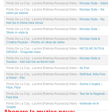
Printu De La Cluj - Lacrimi [Patrisia Rusoaica] Video
- Nicolae Guta – Iubire
Printu De La Cluj - Lacrimi [Patrisia Rusoaica] Video
- Nicolae Guta – Ne
iubim pe datorie
Printu De La Cluj - Lacrimi [Patrisia Rusoaica] Video
- Nicolae Guta – Nu
mai las in inima mea necaz
Printu De La Cluj - Lacrimi [Patrisia Rusoaica] Video
- Nicolae Guta –
Strain in viata ta
Printu De La Cluj - Lacrimi [Patrisia Rusoaica] Video
- Nicolae Guta &
Cristina Pucean – Pentru un strop de iubire
Printu De La Cluj - Lacrimi [Patrisia Rusoaica] Video
- NICOLAE GUTA &
DENISA – Dragoste mare
Printu De La Cluj - Lacrimi [Patrisia Rusoaica] Video
- Nicolae Guta si
Susanu – Iubi Iubi hai sa facem Iubi
Printu De La Cluj - Lacrimi [Patrisia Rusoaica] Video
- Se Fue
Printu De La Cluj - Lacrimi [Patrisia Rusoaica] Video
- Shift feat. Killa Foni
si Keed – Fler
Printu De La Cluj - Lacrimi [Patrisia Rusoaica] Video
- Sorina Ceugea –
Fitze, Fitze
Printu De La Cluj - Lacrimi [Patrisia Rusoaica] Video
- Tavi de la Negresti –
Fara tine
Printu De La Cluj - Lacrimi [Patrisia Rusoaica] Video
- Vorbeste-mi In
Soapte
Abonare la muzica noua: