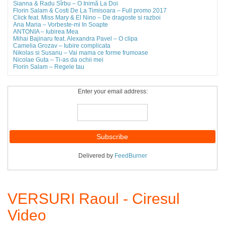
Sianna & Radu Sîrbu – O Inimă La Doi
Florin Salam & Costi De La Timisoara – Full promo 2017
Click feat. Miss Mary & El Nino – De dragoste si razboi
Ana Maria – Vorbeste-mi In Soapte
ANTONIA – Iubirea Mea
Mihai Bajinaru feat. Alexandra Pavel – O clipa
Camelia Grozav – Iubire complicata
Nikolas si Susanu – Vai mama ce forme frumoase
Nicolae Guta – Ti-as da ochii mei
Florin Salam – Regele tau
Enter your email address:
Delivered by
FeedBurner
VERSURI Raoul - Ciresul
Video