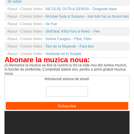
de iubire
Raoul - Ciresul Video
- NICOLAE GUTA & DENISA – Dragoste mare
Raoul - Ciresul Video
- Nicolae Guta si Susanu – Iubi Iubi hai sa facem Iubi
Raoul - Ciresul Video
- Se Fue
Raoul - Ciresul Video
- Shift feat. Killa Foni si Keed – Fler
Raoul - Ciresul Video
- Sorina Ceugea – Fitze, Fitze
Raoul - Ciresul Video
- Tavi de la Negresti – Fara tine
Raoul - Ciresul Video
- Vorbeste-mi In Soapte
Abonare la muzica noua:
(!) Abonarea la muzica va tine la curent cu tot ce este nou din lumea muzicii,
in functie de preferinta. Completati datele dvs. pentru a primi gratuit muzica
noua.
Introduceti adresa de email: