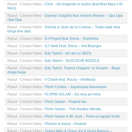
Raoul - Ciresul Video
- Click – De dragoste si razboi (feat Miss Mary x El
Nino)
Raoul - Ciresul Video
- Damian Draghici feat. Antonis Remos – Opa Opa
Opa Opa
Raoul - Ciresul Video
- Denisa si Jean de la Craiova – Toata viata mea
langa tine stau
Raoul - Ciresul Video
- DJ Project feat. Elena – Duminica
Raoul - Ciresul Video
- DJ Valdi Feat. Elena – Hot Bhangra
Raoul - Ciresul Video
- Edy Talent – Imi dai cu SEEN
Raoul - Ciresul Video
- Edy Talent – SA DUDUIE BOXELE
Raoul - Ciresul Video
- Edy Talent, Tzanca Uraganu’ si Susanu – Baga
draga baga
Raoul - Ciresul Video
- F.Charm feat. Rucsy – Arhitectul
Raoul - Ciresul Video
- Florin Cristea – Jupaneasa baroneasa
Raoul - Ciresul Video
- FLORIN SALAM – Da vina pe mine
Raoul - Ciresul Video
- Florin Salam – Regele tau
Raoul - Ciresul Video
- Florin Salam – Tine fruntea ridicata
Raoul - Ciresul Video
- Florin Salam si Mr Juve – Pana la capatul lumii
Raoul - Ciresul Video
- Florinel si Ioana – Amanet
Raoul - Ciresul Video
- Guess Who & Grasu Xxl & Horia Brenciu –