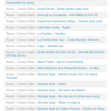
Diamantele se sparg
Raoul - Ciresul Video
- Ionut Cercel – Bingo pentru viata mea
Raoul - Ciresul Video
- Ionut de la Constanta – HAI AMBALEAZA-TE
Raoul - Ciresul Video
- Kapushon feat Paula Seling – Drumul spre casa
Raoul - Ciresul Video
- Karie feat. Keed – Radio
Raoul - Ciresul Video
- La Familia – Voodoo
Raoul - Ciresul Video
- La Familia feat. Guz – Codul Bunelor Maniere
Raoul - Ciresul Video
- Ligia – Inchide usa
Raoul - Ciresul Video
- MARI BABOI SI LIVIU GUTA – SPUNE-MI DA SAU
SPUNE-MI NU
Raoul - Ciresul Video
- Mario Fresh – Atunci Cand Iubesti
Raoul - Ciresul Video
- Mihai Bajinaru feat. Alexandra Pavel – O clipa
Raoul - Ciresul Video
- Nicolae Guta – Bomba Anului 2017 (Cristina
Pucean)
Raoul - Ciresul Video
- Nicolae Guta – Iubire
Raoul - Ciresul Video
- Nicolae Guta – Ne iubim pe datorie
Raoul - Ciresul Video
- Nicolae Guta – Nu mai las in inima mea necaz
Raoul - Ciresul Video
- Nicolae Guta – Strain in viata ta
Raoul - Ciresul Video
- Nicolae Guta & Cristina Pucean – Pentru un strop