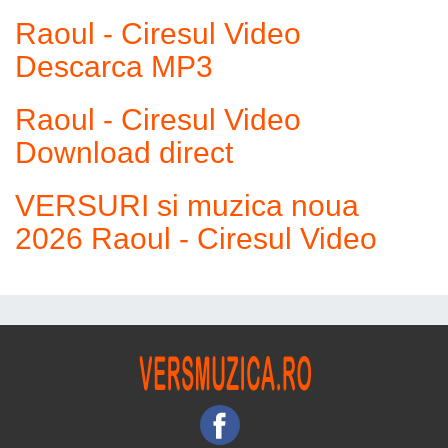
Raoul - Ciresul Video
Descarca MP3
Raoul - Ciresul Video
Download direct
VERSURI si muzica noua
2026 Raoul - Ciresul Video