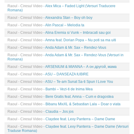
Raoul - Ciresul Video
- Alex Mica – Faded Light (Versuri Traducere
Romana)
Raoul - Ciresul Video
- Alexandra Stan – Boy oh boy
Raoul - Ciresul Video
- Alin Pascal – Melodia ta
Raoul - Ciresul Video
- Alina Eremia si Vunk – Imbracati sau goi
Raoul - Ciresul Video
- Amna feat. Dorian Popa – Nu poti sa ma uiti
Raoul - Ciresul Video
- Anda Adam & Mr. Sax – Rendez-Vous
Raoul - Ciresul Video
- Anda Adam & Mr. Sax – Rendez-Vous (Versuri in
Romana)
Raoul - Ciresul Video
- ARSENIUM & MIANNA – А он другой, мама
Raoul - Ciresul Video
- ASU – DANSEAZA IUBIRE
Raoul - Ciresul Video
- ASU – Te-am Sunat Sa-ti Spun I Love You
Raoul - Ciresul Video
- Bambi – Vezi-ti de Inima Mea
Raoul - Ciresul Video
- Bere Gratis feat. Amna – Cum e dragostea
Raoul - Ciresul Video
- Bibanu MixXL & Sebastian Lala – Doar o viata
Raoul - Ciresul Video
- Claudia – Jos jos
Raoul - Ciresul Video
- Claydee feat. Lexy Panterra – Dame Dame
Raoul - Ciresul Video
- Claydee feat. Lexy Panterra – Dame Dame (Versuri
Traduse Romana)