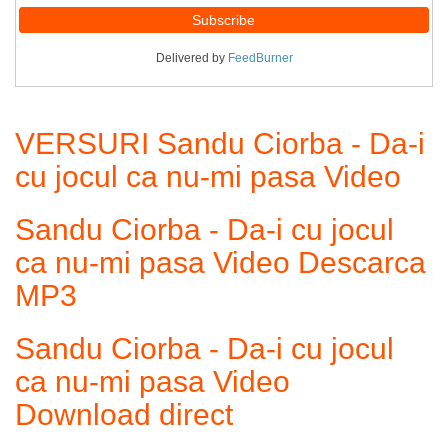
Delivered by
FeedBurner
VERSURI Sandu Ciorba - Da-i
cu jocul ca nu-mi pasa Video
Sandu Ciorba - Da-i cu jocul
ca nu-mi pasa Video Descarca
MP3
Sandu Ciorba - Da-i cu jocul
ca nu-mi pasa Video
Download direct