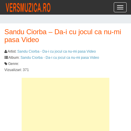
Toggl
Sandu Ciorba – Da-i cu jocul ca nu-mi
pasa Video
Artist:
Sandu Ciorba - Da-i cu jocul ca nu-mi pasa Video
Album:
Sandu Ciorba - Da-i cu jocul ca nu-mi pasa Video
Genre:
Vizualizari: 371