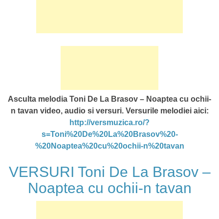
Asculta melodia Toni De La Brasov – Noaptea cu ochii-
n tavan video, audio si versuri. Versurile melodiei aici:
http://versmuzica.ro/?
s=Toni%20De%20La%20Brasov%20-
%20Noaptea%20cu%20ochii-n%20tavan
VERSURI Toni De La Brasov –
Noaptea cu ochii-n tavan