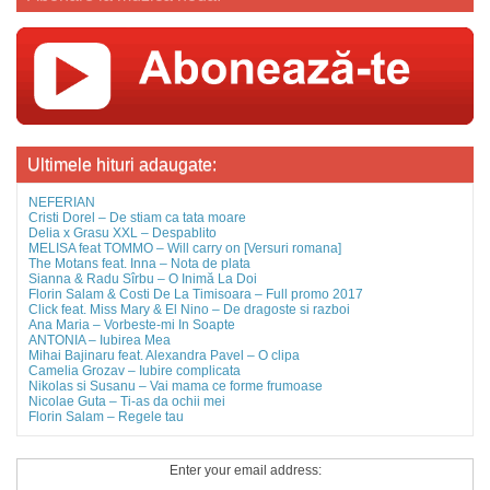
Ultimele hituri adaugate:
NEFERIAN
Cristi Dorel – De stiam ca tata moare
Delia x Grasu XXL – Despablito
MELISA feat TOMMO – Will carry on [Versuri romana]
The Motans feat. Inna – Nota de plata
Sianna & Radu Sîrbu – O Inimă La Doi
Florin Salam & Costi De La Timisoara – Full promo 2017
Click feat. Miss Mary & El Nino – De dragoste si razboi
Ana Maria – Vorbeste-mi In Soapte
ANTONIA – Iubirea Mea
Mihai Bajinaru feat. Alexandra Pavel – O clipa
Camelia Grozav – Iubire complicata
Nikolas si Susanu – Vai mama ce forme frumoase
Nicolae Guta – Ti-as da ochii mei
Florin Salam – Regele tau
Enter your email address: