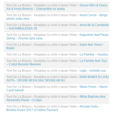
Toni De La Brasov - Noaptea cu ochii-n tavan Video
- Guess Who & Grasu
Xxl & Horia Brenciu – Diamantele se sparg
Toni De La Brasov - Noaptea cu ochii-n tavan Video
- Ionut Cercel – Bingo
pentru viata mea
Toni De La Brasov - Noaptea cu ochii-n tavan Video
- Ionut de la Constanta
– HAI AMBALEAZA-TE
Toni De La Brasov - Noaptea cu ochii-n tavan Video
- Kapushon feat Paula
Seling – Drumul spre casa
Toni De La Brasov - Noaptea cu ochii-n tavan Video
- Karie feat. Keed –
Radio
Toni De La Brasov - Noaptea cu ochii-n tavan Video
- La Familia – Voodoo
Toni De La Brasov - Noaptea cu ochii-n tavan Video
- La Familia feat. Guz
– Codul Bunelor Maniere
Toni De La Brasov - Noaptea cu ochii-n tavan Video
- Ligia – Inchide usa
Toni De La Brasov - Noaptea cu ochii-n tavan Video
- MARI BABOI SI LIVIU
GUTA – SPUNE-MI DA SAU SPUNE-MI NU
Toni De La Brasov - Noaptea cu ochii-n tavan Video
- Mario Fresh – Atunci
Cand Iubesti
Toni De La Brasov - Noaptea cu ochii-n tavan Video
- Mihai Bajinaru feat.
Alexandra Pavel – O clipa
Toni De La Brasov - Noaptea cu ochii-n tavan Video
- Nicolae Guta –
Bomba Anului 2017 (Cristina Pucean)