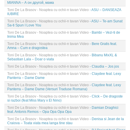
MIANNA – А он другой, мама
Toni De La Brasov - Noaptea cu ochii-n tavan Video
- ASU – DANSEAZA
IUBIRE
Toni De La Brasov - Noaptea cu ochii-n tavan Video
- ASU – Te-am Sunat
Sa-ti Spun I Love You
Toni De La Brasov - Noaptea cu ochii-n tavan Video
- Bambi – Vezi-ti de
Inima Mea
Toni De La Brasov - Noaptea cu ochii-n tavan Video
- Bere Gratis feat.
Amna – Cum e dragostea
Toni De La Brasov - Noaptea cu ochii-n tavan Video
- Bibanu MixXL &
Sebastian Lala – Doar o viata
Toni De La Brasov - Noaptea cu ochii-n tavan Video
- Claudia – Jos jos
Toni De La Brasov - Noaptea cu ochii-n tavan Video
- Claydee feat. Lexy
Panterra – Dame Dame
Toni De La Brasov - Noaptea cu ochii-n tavan Video
- Claydee feat. Lexy
Panterra – Dame Dame (Versuri Traduse Romana)
Toni De La Brasov - Noaptea cu ochii-n tavan Video
- Click – De dragoste
si razboi (feat Miss Mary x El Nino)
Toni De La Brasov - Noaptea cu ochii-n tavan Video
- Damian Draghici
feat. Antonis Remos – Opa Opa Opa Opa
Toni De La Brasov - Noaptea cu ochii-n tavan Video
- Denisa si Jean de la
Craiova – Toata viata mea langa tine stau