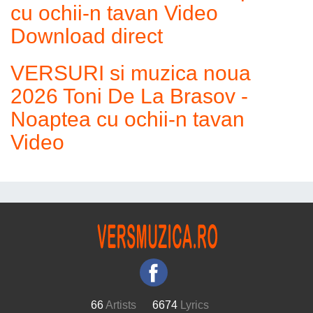
cu ochii-n tavan Video
Download direct
VERSURI si muzica noua
2026 Toni De La Brasov -
Noaptea cu ochii-n tavan
Video
66
Artists
6674
Lyrics