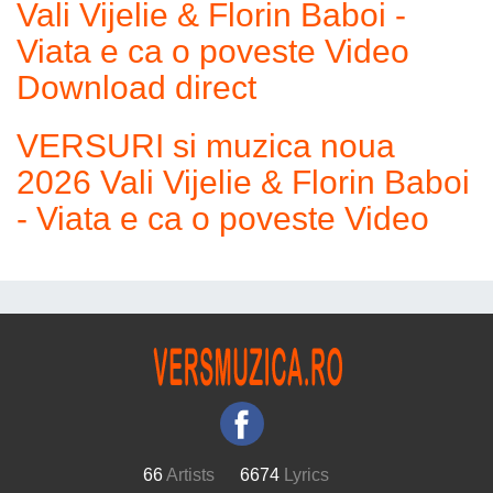
Vali Vijelie & Florin Baboi -
Viata e ca o poveste Video
Download direct
VERSURI si muzica noua
2026 Vali Vijelie & Florin Baboi
- Viata e ca o poveste Video
66
Artists
6674
Lyrics