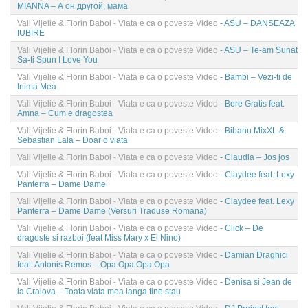
MIANNA – А он другой, мама
Vali Vijelie & Florin Baboi - Viata e ca o poveste Video
- ASU – DANSEAZA
IUBIRE
Vali Vijelie & Florin Baboi - Viata e ca o poveste Video
- ASU – Te-am Sunat
Sa-ti Spun I Love You
Vali Vijelie & Florin Baboi - Viata e ca o poveste Video
- Bambi – Vezi-ti de
Inima Mea
Vali Vijelie & Florin Baboi - Viata e ca o poveste Video
- Bere Gratis feat.
Amna – Cum e dragostea
Vali Vijelie & Florin Baboi - Viata e ca o poveste Video
- Bibanu MixXL &
Sebastian Lala – Doar o viata
Vali Vijelie & Florin Baboi - Viata e ca o poveste Video
- Claudia – Jos jos
Vali Vijelie & Florin Baboi - Viata e ca o poveste Video
- Claydee feat. Lexy
Panterra – Dame Dame
Vali Vijelie & Florin Baboi - Viata e ca o poveste Video
- Claydee feat. Lexy
Panterra – Dame Dame (Versuri Traduse Romana)
Vali Vijelie & Florin Baboi - Viata e ca o poveste Video
- Click – De
dragoste si razboi (feat Miss Mary x El Nino)
Vali Vijelie & Florin Baboi - Viata e ca o poveste Video
- Damian Draghici
feat. Antonis Remos – Opa Opa Opa Opa
Vali Vijelie & Florin Baboi - Viata e ca o poveste Video
- Denisa si Jean de
la Craiova – Toata viata mea langa tine stau