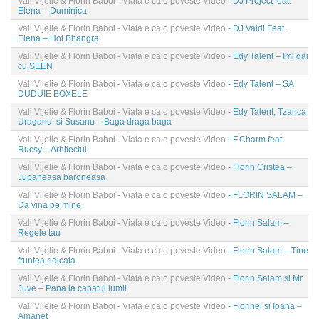
Vali Vijelie & Florin Baboi - Viata e ca o poveste Video
- DJ Project feat.
Elena – Duminica
Vali Vijelie & Florin Baboi - Viata e ca o poveste Video
- DJ Valdi Feat.
Elena – Hot Bhangra
Vali Vijelie & Florin Baboi - Viata e ca o poveste Video
- Edy Talent – Imi dai
cu SEEN
Vali Vijelie & Florin Baboi - Viata e ca o poveste Video
- Edy Talent – SA
DUDUIE BOXELE
Vali Vijelie & Florin Baboi - Viata e ca o poveste Video
- Edy Talent, Tzanca
Uraganu’ si Susanu – Baga draga baga
Vali Vijelie & Florin Baboi - Viata e ca o poveste Video
- F.Charm feat.
Rucsy – Arhitectul
Vali Vijelie & Florin Baboi - Viata e ca o poveste Video
- Florin Cristea –
Jupaneasa baroneasa
Vali Vijelie & Florin Baboi - Viata e ca o poveste Video
- FLORIN SALAM –
Da vina pe mine
Vali Vijelie & Florin Baboi - Viata e ca o poveste Video
- Florin Salam –
Regele tau
Vali Vijelie & Florin Baboi - Viata e ca o poveste Video
- Florin Salam – Tine
fruntea ridicata
Vali Vijelie & Florin Baboi - Viata e ca o poveste Video
- Florin Salam si Mr
Juve – Pana la capatul lumii
Vali Vijelie & Florin Baboi - Viata e ca o poveste Video
- Florinel si Ioana –
Amanet