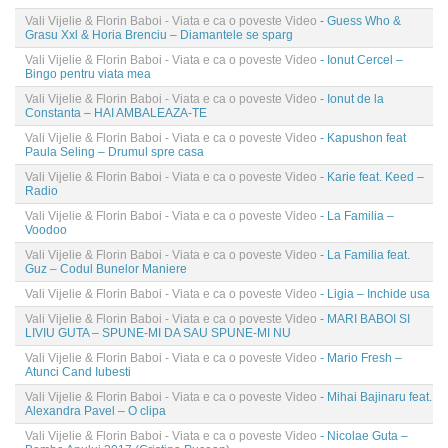
Vali Vijelie & Florin Baboi - Viata e ca o poveste Video
- Guess Who &
Grasu Xxl & Horia Brenciu – Diamantele se sparg
Vali Vijelie & Florin Baboi - Viata e ca o poveste Video
- Ionut Cercel –
Bingo pentru viata mea
Vali Vijelie & Florin Baboi - Viata e ca o poveste Video
- Ionut de la
Constanta – HAI AMBALEAZA-TE
Vali Vijelie & Florin Baboi - Viata e ca o poveste Video
- Kapushon feat
Paula Seling – Drumul spre casa
Vali Vijelie & Florin Baboi - Viata e ca o poveste Video
- Karie feat. Keed –
Radio
Vali Vijelie & Florin Baboi - Viata e ca o poveste Video
- La Familia –
Voodoo
Vali Vijelie & Florin Baboi - Viata e ca o poveste Video
- La Familia feat.
Guz – Codul Bunelor Maniere
Vali Vijelie & Florin Baboi - Viata e ca o poveste Video
- Ligia – Inchide usa
Vali Vijelie & Florin Baboi - Viata e ca o poveste Video
- MARI BABOI SI
LIVIU GUTA – SPUNE-MI DA SAU SPUNE-MI NU
Vali Vijelie & Florin Baboi - Viata e ca o poveste Video
- Mario Fresh –
Atunci Cand Iubesti
Vali Vijelie & Florin Baboi - Viata e ca o poveste Video
- Mihai Bajinaru feat.
Alexandra Pavel – O clipa
Vali Vijelie & Florin Baboi - Viata e ca o poveste Video
- Nicolae Guta –