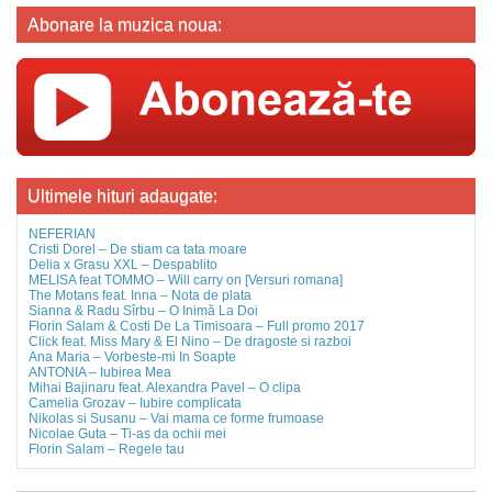
Abonare la muzica noua:
Ultimele hituri adaugate:
NEFERIAN
Cristi Dorel – De stiam ca tata moare
Delia x Grasu XXL – Despablito
MELISA feat TOMMO – Will carry on [Versuri romana]
The Motans feat. Inna – Nota de plata
Sianna & Radu Sîrbu – O Inimă La Doi
Florin Salam & Costi De La Timisoara – Full promo 2017
Click feat. Miss Mary & El Nino – De dragoste si razboi
Ana Maria – Vorbeste-mi In Soapte
ANTONIA – Iubirea Mea
Mihai Bajinaru feat. Alexandra Pavel – O clipa
Camelia Grozav – Iubire complicata
Nikolas si Susanu – Vai mama ce forme frumoase
Nicolae Guta – Ti-as da ochii mei
Florin Salam – Regele tau