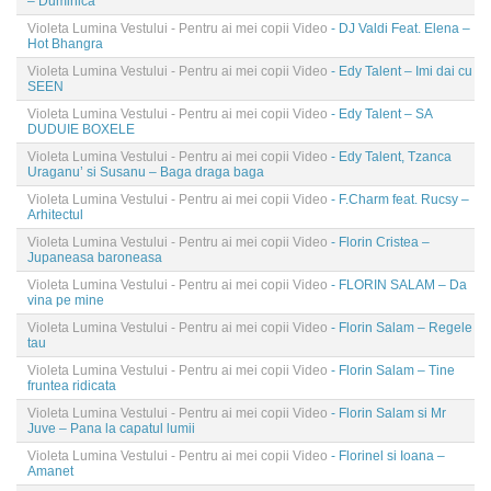
– Duminica
Violeta Lumina Vestului - Pentru ai mei copii Video
- DJ Valdi Feat. Elena –
Hot Bhangra
Violeta Lumina Vestului - Pentru ai mei copii Video
- Edy Talent – Imi dai cu
SEEN
Violeta Lumina Vestului - Pentru ai mei copii Video
- Edy Talent – SA
DUDUIE BOXELE
Violeta Lumina Vestului - Pentru ai mei copii Video
- Edy Talent, Tzanca
Uraganu’ si Susanu – Baga draga baga
Violeta Lumina Vestului - Pentru ai mei copii Video
- F.Charm feat. Rucsy –
Arhitectul
Violeta Lumina Vestului - Pentru ai mei copii Video
- Florin Cristea –
Jupaneasa baroneasa
Violeta Lumina Vestului - Pentru ai mei copii Video
- FLORIN SALAM – Da
vina pe mine
Violeta Lumina Vestului - Pentru ai mei copii Video
- Florin Salam – Regele
tau
Violeta Lumina Vestului - Pentru ai mei copii Video
- Florin Salam – Tine
fruntea ridicata
Violeta Lumina Vestului - Pentru ai mei copii Video
- Florin Salam si Mr
Juve – Pana la capatul lumii
Violeta Lumina Vestului - Pentru ai mei copii Video
- Florinel si Ioana –
Amanet