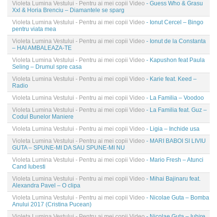
Violeta Lumina Vestului - Pentru ai mei copii Video
- Guess Who & Grasu
Xxl & Horia Brenciu – Diamantele se sparg
Violeta Lumina Vestului - Pentru ai mei copii Video
- Ionut Cercel – Bingo
pentru viata mea
Violeta Lumina Vestului - Pentru ai mei copii Video
- Ionut de la Constanta
– HAI AMBALEAZA-TE
Violeta Lumina Vestului - Pentru ai mei copii Video
- Kapushon feat Paula
Seling – Drumul spre casa
Violeta Lumina Vestului - Pentru ai mei copii Video
- Karie feat. Keed –
Radio
Violeta Lumina Vestului - Pentru ai mei copii Video
- La Familia – Voodoo
Violeta Lumina Vestului - Pentru ai mei copii Video
- La Familia feat. Guz –
Codul Bunelor Maniere
Violeta Lumina Vestului - Pentru ai mei copii Video
- Ligia – Inchide usa
Violeta Lumina Vestului - Pentru ai mei copii Video
- MARI BABOI SI LIVIU
GUTA – SPUNE-MI DA SAU SPUNE-MI NU
Violeta Lumina Vestului - Pentru ai mei copii Video
- Mario Fresh – Atunci
Cand Iubesti
Violeta Lumina Vestului - Pentru ai mei copii Video
- Mihai Bajinaru feat.
Alexandra Pavel – O clipa
Violeta Lumina Vestului - Pentru ai mei copii Video
- Nicolae Guta – Bomba
Anului 2017 (Cristina Pucean)
Violeta Lumina Vestului - Pentru ai mei copii Video
- Nicolae Guta – Iubire