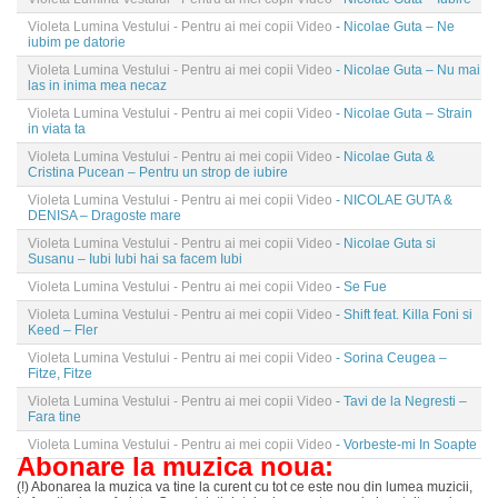
Violeta Lumina Vestului - Pentru ai mei copii Video
- Nicolae Guta – Ne
iubim pe datorie
Violeta Lumina Vestului - Pentru ai mei copii Video
- Nicolae Guta – Nu mai
las in inima mea necaz
Violeta Lumina Vestului - Pentru ai mei copii Video
- Nicolae Guta – Strain
in viata ta
Violeta Lumina Vestului - Pentru ai mei copii Video
- Nicolae Guta &
Cristina Pucean – Pentru un strop de iubire
Violeta Lumina Vestului - Pentru ai mei copii Video
- NICOLAE GUTA &
DENISA – Dragoste mare
Violeta Lumina Vestului - Pentru ai mei copii Video
- Nicolae Guta si
Susanu – Iubi Iubi hai sa facem Iubi
Violeta Lumina Vestului - Pentru ai mei copii Video
- Se Fue
Violeta Lumina Vestului - Pentru ai mei copii Video
- Shift feat. Killa Foni si
Keed – Fler
Violeta Lumina Vestului - Pentru ai mei copii Video
- Sorina Ceugea –
Fitze, Fitze
Violeta Lumina Vestului - Pentru ai mei copii Video
- Tavi de la Negresti –
Fara tine
Violeta Lumina Vestului - Pentru ai mei copii Video
- Vorbeste-mi In Soapte
Abonare la muzica noua:
(!) Abonarea la muzica va tine la curent cu tot ce este nou din lumea muzicii,