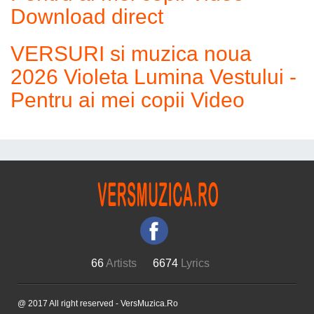
Download direct
VERSURI si muzica noua
2026 Violeta Lumina Vestului -
Pentru ai mei copii Video
66
Artists
6674
Lyrics
@ 2017 All right reserved - VersMuzica.Ro