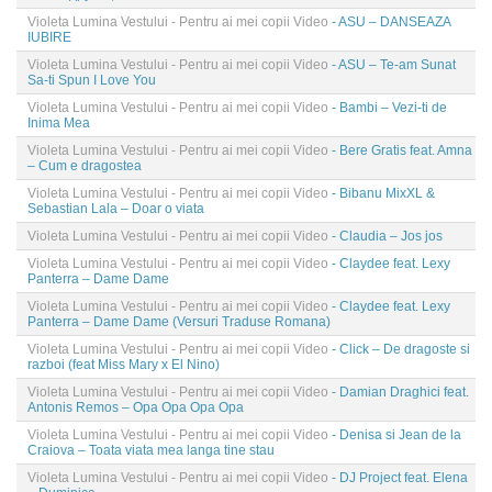
Violeta Lumina Vestului - Pentru ai mei copii Video
- ASU – DANSEAZA
IUBIRE
Violeta Lumina Vestului - Pentru ai mei copii Video
- ASU – Te-am Sunat
Sa-ti Spun I Love You
Violeta Lumina Vestului - Pentru ai mei copii Video
- Bambi – Vezi-ti de
Inima Mea
Violeta Lumina Vestului - Pentru ai mei copii Video
- Bere Gratis feat. Amna
– Cum e dragostea
Violeta Lumina Vestului - Pentru ai mei copii Video
- Bibanu MixXL &
Sebastian Lala – Doar o viata
Violeta Lumina Vestului - Pentru ai mei copii Video
- Claudia – Jos jos
Violeta Lumina Vestului - Pentru ai mei copii Video
- Claydee feat. Lexy
Panterra – Dame Dame
Violeta Lumina Vestului - Pentru ai mei copii Video
- Claydee feat. Lexy
Panterra – Dame Dame (Versuri Traduse Romana)
Violeta Lumina Vestului - Pentru ai mei copii Video
- Click – De dragoste si
razboi (feat Miss Mary x El Nino)
Violeta Lumina Vestului - Pentru ai mei copii Video
- Damian Draghici feat.
Antonis Remos – Opa Opa Opa Opa
Violeta Lumina Vestului - Pentru ai mei copii Video
- Denisa si Jean de la
Craiova – Toata viata mea langa tine stau
Violeta Lumina Vestului - Pentru ai mei copii Video
- DJ Project feat. Elena