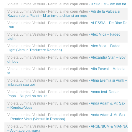
Violeta Lumina Vestului - Pentru ai mei copii Video
- 3 Sud Est – Am dat tot
Violeta Lumina Vestului - Pentru ai mei copii Video
- Adi de la Valcea si
Razvan de la Pitesti – M ar invidia chiar si un rege
Violeta Lumina Vestului - Pentru ai mei copii Video
- ALESSIA – De Bine De
Rau
Violeta Lumina Vestului - Pentru ai mei copii Video
- Alex Mica – Faded
Light
Violeta Lumina Vestului - Pentru ai mei copii Video
- Alex Mica – Faded
Light (Versuri Traducere Romana)
Violeta Lumina Vestului - Pentru ai mei copii Video
- Alexandra Stan – Boy
oh boy
Violeta Lumina Vestului - Pentru ai mei copii Video
- Alin Pascal – Melodia
ta
Violeta Lumina Vestului - Pentru ai mei copii Video
- Alina Eremia si Vunk –
Imbracati sau goi
Violeta Lumina Vestului - Pentru ai mei copii Video
- Amna feat. Dorian
Popa – Nu poti sa ma uiti
Violeta Lumina Vestului - Pentru ai mei copii Video
- Anda Adam & Mr. Sax
– Rendez-Vous
Violeta Lumina Vestului - Pentru ai mei copii Video
- Anda Adam & Mr. Sax
– Rendez-Vous (Versuri in Romana)
Violeta Lumina Vestului - Pentru ai mei copii Video
- ARSENIUM & MIANNA
– А он другой, мама