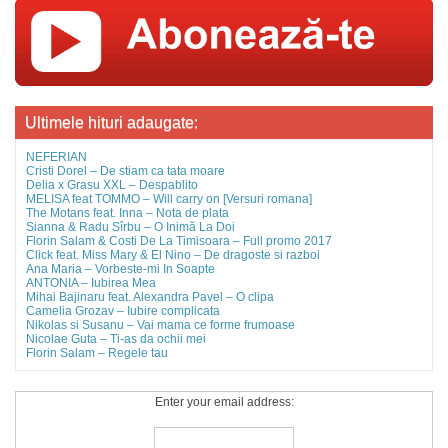
Ultimele hituri adaugate:
NEFERIAN
Cristi Dorel – De stiam ca tata moare
Delia x Grasu XXL – Despablito
MELISA feat TOMMO – Will carry on [Versuri romana]
The Motans feat. Inna – Nota de plata
Sianna & Radu Sîrbu – O Inimă La Doi
Florin Salam & Costi De La Timisoara – Full promo 2017
Click feat. Miss Mary & El Nino – De dragoste si razboi
Ana Maria – Vorbeste-mi In Soapte
ANTONIA – Iubirea Mea
Mihai Bajinaru feat. Alexandra Pavel – O clipa
Camelia Grozav – Iubire complicata
Nikolas si Susanu – Vai mama ce forme frumoase
Nicolae Guta – Ti-as da ochii mei
Florin Salam – Regele tau
Enter your email address: